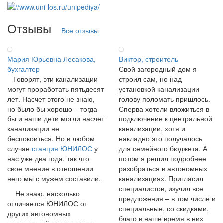
Отзывы
Все отзывы
Мария Юрьевна Лесакова,
Виктор, строитель
бухгалтер
Свой загородный дом я
Говорят, эти канализации
строил сам, но над
могут проработать пятьдесят
установкой канализации
лет. Насчет этого не знаю,
голову поломать пришлось.
но было бы хорошо – тогда
Сперва хотели вложиться в
бы и наши дети могли насчет
подключение к центральной
канализации не
канализации, хотя и
беспокоиться. Но в любом
накладно это получалось
случае
станция ЮНИЛОС
у
для семейного бюджета. А
нас уже два года, так что
потом я решил подробнее
свое мнение в отношении
разобраться в автономных
него мы с мужем составили.
канализациях. Пригласил
специалистов, изучил все
Не знаю, насколько
предложения – в том числе и
отличается ЮНИЛОС от
специальные, со скидками,
других автономных
благо в наше время в них
канализаций, но для нас в