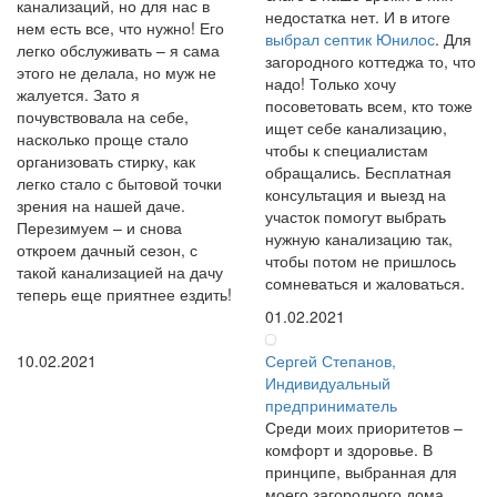
канализаций, но для нас в
недостатка нет. И в итоге
нем есть все, что нужно! Его
выбрал септик Юнилос
. Для
легко обслуживать – я сама
загородного коттеджа то, что
этого не делала, но муж не
надо! Только хочу
жалуется. Зато я
посоветовать всем, кто тоже
почувствовала на себе,
ищет себе канализацию,
насколько проще стало
чтобы к специалистам
организовать стирку, как
обращались. Бесплатная
легко стало с бытовой точки
консультация и выезд на
зрения на нашей даче.
участок помогут выбрать
Перезимуем – и снова
нужную канализацию так,
откроем дачный сезон, с
чтобы потом не пришлось
такой канализацией на дачу
сомневаться и жаловаться.
теперь еще приятнее ездить!
01.02.2021
10.02.2021
Сергей Степанов,
Индивидуальный
предприниматель
Среди моих приоритетов –
комфорт и здоровье. В
принципе, выбранная для
моего загородного дома