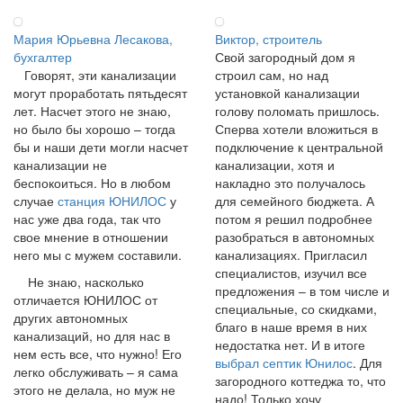
Мария Юрьевна Лесакова,
Виктор, строитель
бухгалтер
Свой загородный дом я
Говорят, эти канализации
строил сам, но над
могут проработать пятьдесят
установкой канализации
лет. Насчет этого не знаю,
голову поломать пришлось.
но было бы хорошо – тогда
Сперва хотели вложиться в
бы и наши дети могли насчет
подключение к центральной
канализации не
канализации, хотя и
беспокоиться. Но в любом
накладно это получалось
случае
станция ЮНИЛОС
у
для семейного бюджета. А
нас уже два года, так что
потом я решил подробнее
свое мнение в отношении
разобраться в автономных
него мы с мужем составили.
канализациях. Пригласил
специалистов, изучил все
Не знаю, насколько
предложения – в том числе и
отличается ЮНИЛОС от
специальные, со скидками,
других автономных
благо в наше время в них
канализаций, но для нас в
недостатка нет. И в итоге
нем есть все, что нужно! Его
выбрал септик Юнилос
. Для
легко обслуживать – я сама
загородного коттеджа то, что
этого не делала, но муж не
надо! Только хочу