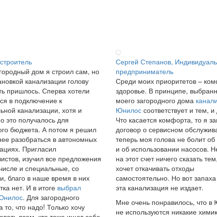
 строитель
Сергей Степанов, Индивидуал
городный дом я строил сам, но
предприниматель
ановкой канализации голову
Среди моих приоритетов – ком
ь пришлось. Сперва хотели
здоровье. В принципе, выбран
ся в подключение к
моего загородного дома
канал
ьной канализации, хотя и
Юнилос
соответствует и тем, и
о это получалось для
Что касается комфорта, то я з
го бюджета. А потом я решил
договор о сервисном обслужив
ее разобраться в автономных
теперь моя голова не болит об
ациях. Пригласил
и об использовании насосов. Н
истов, изучил все предложения
на этот счет ничего сказать тем,
 числе и специальные, со
хочет откачивать отходы
и, благо в наше время в них
самостоятельно. Но вот запаха
тка нет. И в итоге
выбрал
эта канализация не издает.
 Юнилос
. Для загородного
Мне очень понравилось, что в
а то, что надо! Только хочу
не используются никакие химик
овать всем, кто тоже ищет себе