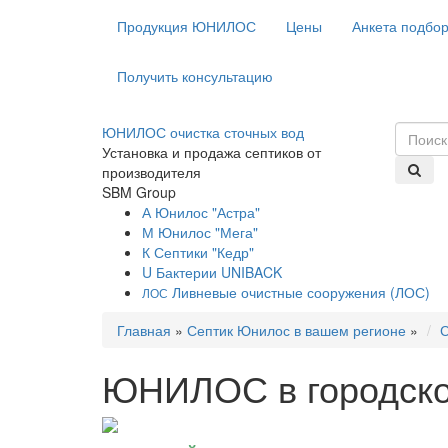
Продукция ЮНИЛОС
Цены
Анкета подбо
Получить консультацию
ЮНИЛОС очистка сточных вод
Установка и продажа септиков от
производителя
SBM Group
А
Юнилос "Астра"
М
Юнилос "Мега"
К
Септики "Кедр"
U
Бактерии UNIBACK
Ливневые очистные сооружения (ЛОС)
ЛОС
Главная
»
Септик Юнилос в вашем регионе
»
С
ЮНИЛОС в городско