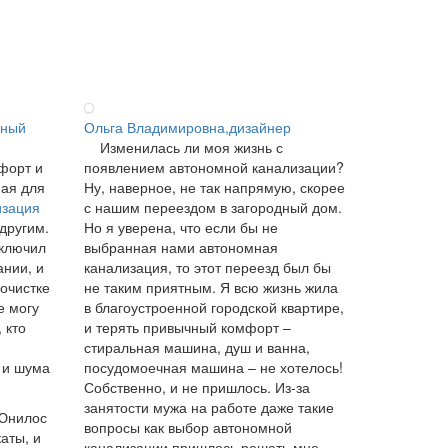
ьный
Ольга Владимировна,дизайнер
Изменилась ли моя жизнь с
форт и
появлением автономной канализации?
ная для
Ну, наверное, не так напрямую, скорее
изация
с нашим переездом в загородный дом.
 другим.
Но я уверена, что если бы не
аключил
выбранная нами автономная
ании, и
канализация, то этот переезд был бы
 очистке
не таким приятным. Я всю жизнь жила
е могу
в благоустроенной городской квартире,
 кто
и терять привычный комфорт –
стиральная машина, душ и ванна,
 и шума
посудомоечная машина – не хотелось!
Собственно, и не пришлось. Из-за
занятости мужа на работе даже такие
 Юнилос
вопросы как выбор автономной
аты, и
канализации пришлось решать мне