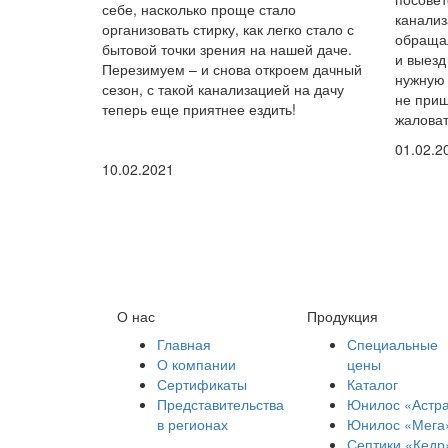
себе, насколько проще стало
канализ
организовать стирку, как легко стало с
обращал
бытовой точки зрения на нашей даче.
и выезд
Перезимуем – и снова откроем дачный
нужную 
сезон, с такой канализацией на дачу
не приш
теперь еще приятнее ездить!
жаловат
01.02.2
10.02.2021
О нас
Продукция
Главная
Специальные
О компании
цены
Сертификаты
Каталог
Представительства
Юнилос «Астр
в регионах
Юнилос «Мега
Септики «Кедр