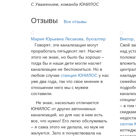
С Уважением, команда ЮНИЛОС
Отзывы
Все отзывы
Мария Юрьевна Лесакова, бухгалтер
Виктор,
Говорят, эти канализации могут
Свой за
проработать пятьдесят лет. Насчет
над уст
этого не знаю, но было бы хорошо –
поломат
тогда бы и наши дети могли насчет
вложить
канализации не беспокоиться. Но в
централ
любом случае
станция ЮНИЛОС
у нас
накладн
уже два года, так что свое мнение в
семейно
отношении него мы с мужем
подробн
составили.
канализ
специал
Не знаю, насколько отличается
– в том
ЮНИЛОС от других автономных
скидкам
канализаций, но для нас в нем есть
недоста
все, что нужно! Его легко обслуживать
септик
– я сама этого не делала, но муж не
коттедж
жалуется. Зато я почувствовала на
посовет