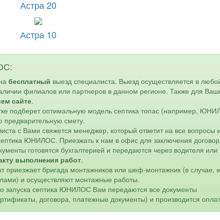
Астра 20
Астра 10
ОС:
 на
бесплатный
выезд специалиста. Выезд осуществляется в любо
наличии филиалов или партнеров в данном регионе. Также для Ваш
шем сайте
.
астке подберет оптимальную модель септика топас (например, ЮН
ю предварительную смету.
листа с Вами свяжется менеджер, который ответит на все вопросы 
 септика ЮНИЛОС. Приезжать к нам в офис для заключения договор
кументы готовятся бухгалтерией и передаются через водителя или
акту выполнения работ
.
кт приезжает бригада монтажников или шеф-монтажник (в случае, 
лами) и осуществляют монтажные работы.
го запуска септика ЮНИЛОС Вам передаются все документы
ертификаты, договора, платежные документы) и производится оплат