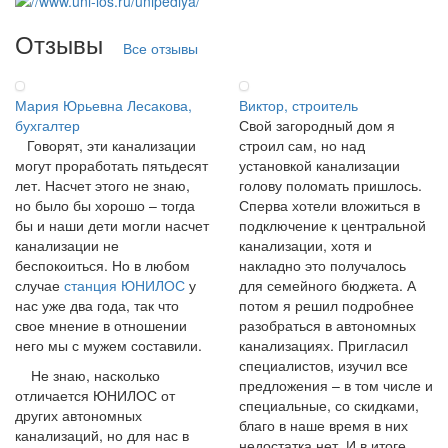
Отзывы
Все отзывы
Мария Юрьевна Лесакова,
Виктор, строитель
бухгалтер
Свой загородный дом я
Говорят, эти канализации
строил сам, но над
могут проработать пятьдесят
установкой канализации
лет. Насчет этого не знаю,
голову поломать пришлось.
но было бы хорошо – тогда
Сперва хотели вложиться в
бы и наши дети могли насчет
подключение к центральной
канализации не
канализации, хотя и
беспокоиться. Но в любом
накладно это получалось
случае
станция ЮНИЛОС
у
для семейного бюджета. А
нас уже два года, так что
потом я решил подробнее
свое мнение в отношении
разобраться в автономных
него мы с мужем составили.
канализациях. Пригласил
специалистов, изучил все
Не знаю, насколько
предложения – в том числе и
отличается ЮНИЛОС от
специальные, со скидками,
других автономных
благо в наше время в них
канализаций, но для нас в
недостатка нет. И в итоге