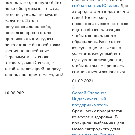
нем есть все, что нужно! Его
выбрал септик Юнилос
. Для
легко обслуживать – я сама
загородного коттеджа то, что
этого не делала, но муж не
надо! Только хочу
жалуется. Зато я
посоветовать всем, кто тоже
почувствовала на себе,
ищет себе канализацию,
насколько проще стало
чтобы к специалистам
организовать стирку, как
обращались. Бесплатная
легко стало с бытовой точки
консультация и выезд на
зрения на нашей даче.
участок помогут выбрать
Перезимуем – и снова
нужную канализацию так,
откроем дачный сезон, с
чтобы потом не пришлось
такой канализацией на дачу
сомневаться и жаловаться.
теперь еще приятнее ездить!
01.02.2021
10.02.2021
Сергей Степанов,
Индивидуальный
предприниматель
Среди моих приоритетов –
комфорт и здоровье. В
принципе, выбранная для
моего загородного дома
канализация Юнилос