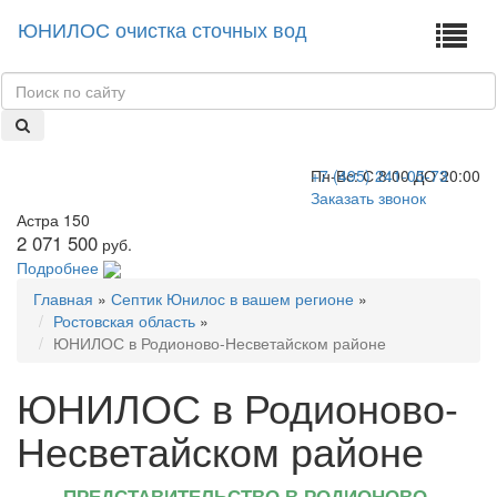
ЮНИЛОС очистка сточных вод
+7 (495) 241-05-73
Пн-Вс:
С 8:00 ДО 20:00
Заказать звонок
Астра 150
2 071 500
руб.
Подробнее
Главная
»
Септик Юнилос в вашем регионе
»
Ростовская область
»
ЮНИЛОС в Родионово-Несветайском районе
ЮНИЛОС в Родионово-
Несветайском районе
ПРЕДСТАВИТЕЛЬСТВО В РОДИОНОВО-