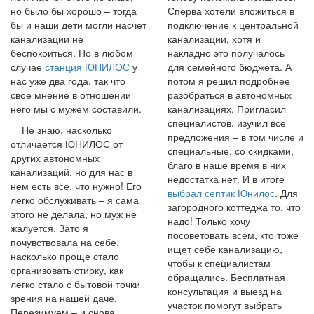
но было бы хорошо – тогда
Сперва хотели вложиться в
бы и наши дети могли насчет
подключение к центральной
канализации не
канализации, хотя и
беспокоиться. Но в любом
накладно это получалось
случае
станция ЮНИЛОС
у
для семейного бюджета. А
нас уже два года, так что
потом я решил подробнее
свое мнение в отношении
разобраться в автономных
него мы с мужем составили.
канализациях. Пригласил
специалистов, изучил все
Не знаю, насколько
предложения – в том числе и
отличается ЮНИЛОС от
специальные, со скидками,
других автономных
благо в наше время в них
канализаций, но для нас в
недостатка нет. И в итоге
нем есть все, что нужно! Его
выбрал септик Юнилос
. Для
легко обслуживать – я сама
загородного коттеджа то, что
этого не делала, но муж не
надо! Только хочу
жалуется. Зато я
посоветовать всем, кто тоже
почувствовала на себе,
ищет себе канализацию,
насколько проще стало
чтобы к специалистам
организовать стирку, как
обращались. Бесплатная
легко стало с бытовой точки
консультация и выезд на
зрения на нашей даче.
участок помогут выбрать
Перезимуем – и снова