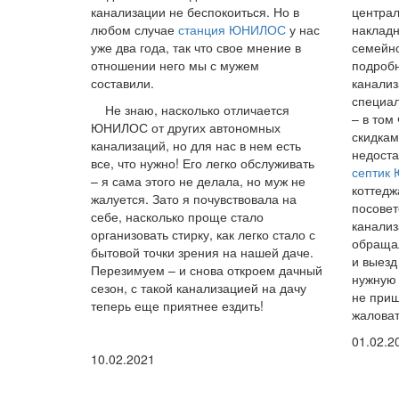
канализации не беспокоиться. Но в
централ
любом случае
станция ЮНИЛОС
у нас
накладн
уже два года, так что свое мнение в
семейно
отношении него мы с мужем
подробн
составили.
канализ
специал
Не знаю, насколько отличается
– в том
ЮНИЛОС от других автономных
скидкам
канализаций, но для нас в нем есть
недоста
все, что нужно! Его легко обслуживать
септик
– я сама этого не делала, но муж не
коттедж
жалуется. Зато я почувствовала на
посовет
себе, насколько проще стало
канализ
организовать стирку, как легко стало с
обращал
бытовой точки зрения на нашей даче.
и выезд
Перезимуем – и снова откроем дачный
нужную 
сезон, с такой канализацией на дачу
не приш
теперь еще приятнее ездить!
жаловат
01.02.2
10.02.2021