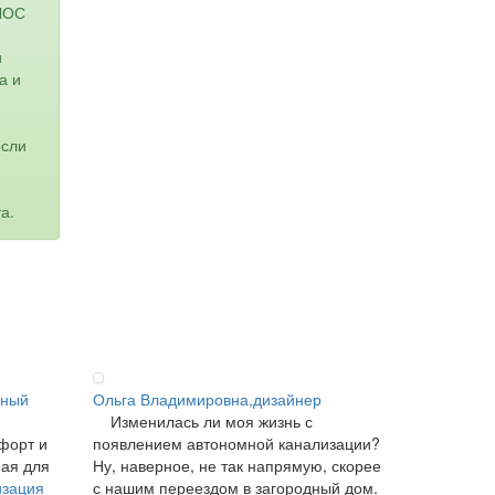
ИЛОС
и
а и
если
а.
ьный
Ольга Владимировна,дизайнер
Изменилась ли моя жизнь с
форт и
появлением автономной канализации?
ная для
Ну, наверное, не так напрямую, скорее
изация
с нашим переездом в загородный дом.