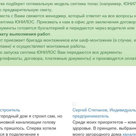
астке подберет оптимальную модель септика топас (например, ЮН
ю предварительную смету.
листа с Вами свяжется менеджер, который ответит на все вопросы 
 септика ЮНИЛОС. Приезжать к нам в офис для заключения договор
кументы готовятся бухгалтерией и передаются через водителя или
акту выполнения работ
.
кт приезжает бригада монтажников или шеф-монтажник (в случае, 
лами) и осуществляют монтажные работы.
го запуска септика ЮНИЛОС Вам передаются все документы
ертификаты, договора, платежные документы) и производится оплат
 строитель
Сергей Степанов, Индивидуал
городный дом я строил сам, но
предприниматель
ановкой канализации голову
Среди моих приоритетов – ком
ь пришлось. Сперва хотели
здоровье. В принципе, выбран
ся в подключение к
моего загородного дома
канал