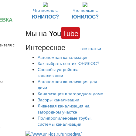
Что можно с
Что нельзя с
ЮНИЛОС?
ЮНИЛОС?
ЕВКА
Мы на
You
Tube
Интересное
вителя с
все статьи
Автономная канализация
Как выбрать септик ЮНИЛОС?
Способы устройства
канализации
ые
Автономная канализация для
дачи
Канализация в загородном доме
Засоры канализации
Ливневая канализация на
загородном участке
Полипропиленовые трубы,
системы канализации
.