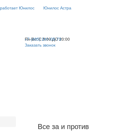
 работает Юнилос
Юнилос Астра
+7 (495) 241-05-73
Пн-Вс:
С 8:00 ДО 20:00
Заказать звонок
Все за и против