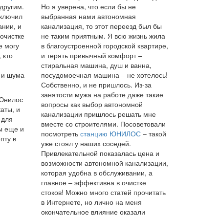
 другим.
Но я уверена, что если бы не
аключил
выбранная нами автономная
ании, и
канализация, то этот переезд был бы
 очистке
не таким приятным. Я всю жизнь жила
е могу
в благоустроенной городской квартире,
 кто
и терять привычный комфорт –
стиральная машина, душ и ванна,
 и шума
посудомоечная машина – не хотелось!
Собственно, и не пришлось. Из-за
занятости мужа на работе даже такие
 Юнилос
вопросы как выбор автономной
аты, и
канализации пришлось решать мне
 для
вместе со строителями. Посоветовали
ы еще и
посмотреть
станцию ЮНИЛОС
– такой
пту в
уже стоял у наших соседей.
Привлекательной показалась цена и
возможности автономной канализации,
которая удобна в обслуживании, а
главное – эффективна в очистке
стоков! Можно много статей прочитать
в Интернете, но лично на меня
окончательное влияние оказали