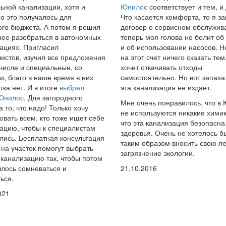
ьной канализации, хотя и
Юнилос
соответствует и тем, и
о это получалось для
Что касается комфорта, то я з
го бюджета. А потом я решил
договор о сервисном обслужив
ее разобраться в автономных
теперь моя голова не болит об
ациях. Пригласил
и об использовании насосов. Н
истов, изучил все предложения
на этот счет ничего сказать тем,
 числе и специальные, со
хочет откачивать отходы
и, благо в наше время в них
самостоятельно. Но вот запаха
тка нет. И в итоге
выбрал
эта канализация не издает.
 Юнилос
. Для загородного
Мне очень понравилось, что в
а то, что надо! Только хочу
не используются никакие химик
овать всем, кто тоже ищет себе
что эта канализация безопасна
ацию, чтобы к специалистам
здоровья. Очень не хотелось б
ись. Бесплатная консультация
таким образом вносить свою ле
 на участок помогут выбрать
загрязнение экологии.
канализацию так, чтобы потом
лось сомневаться и
21.10.2016
ься.
021