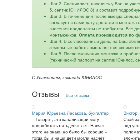
Шаг 2. Специалист, находясь у Вас на уч
5, септик ЮНИЛОС 8) и составит подробну
Шаг 3. В течение дня после выезда специа
согласует с вами дату доставки и монтажа
внесения предоплаты не требуется. Все до
монтажников.
Оплата производится по ф
Шаг 4. В согласованный день, на Ваш объе
земельные работы выполняются своими си
Шаг 5. После окончания монтажа и пробно
(технический паспорт на септик Юнилос, с
С Уважением, команда ЮНИЛОС
Отзывы
Все отзывы
Мария Юрьевна Лесакова, бухгалтер
Виктор,
Говорят, эти канализации могут
Свой за
проработать пятьдесят лет. Насчет
над уст
этого не знаю, но было бы хорошо –
поломат
тогда бы и наши дети могли насчет
вложить