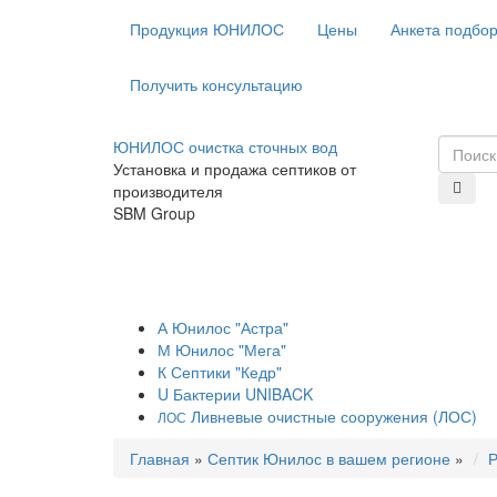
Продукция ЮНИЛОС
Цены
Анкета подбо
Получить консультацию
ЮНИЛОС очистка сточных вод
Установка и продажа септиков от
производителя
SBM Group
А
Юнилос "Астра"
М
Юнилос "Мега"
К
Септики "Кедр"
U
Бактерии UNIBACK
Ливневые очистные сооружения (ЛОС)
ЛОС
Главная
»
Септик Юнилос в вашем регионе
»
Р