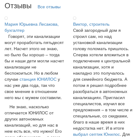
Отзывы
Все отзывы
Мария Юрьевна Лесакова,
Виктор, строитель
бухгалтер
Свой загородный дом я
Говорят, эти канализации
строил сам, но над
могут проработать пятьдесят
установкой канализации
лет. Насчет этого не знаю,
голову поломать пришлось.
но было бы хорошо – тогда
Сперва хотели вложиться в
бы и наши дети могли насчет
подключение к центральной
канализации не
канализации, хотя и
беспокоиться. Но в любом
накладно это получалось
случае
станция ЮНИЛОС
у
для семейного бюджета. А
нас уже два года, так что
потом я решил подробнее
свое мнение в отношении
разобраться в автономных
него мы с мужем составили.
канализациях. Пригласил
специалистов, изучил все
Не знаю, насколько
предложения – в том числе и
отличается ЮНИЛОС от
специальные, со скидками,
других автономных
благо в наше время в них
канализаций, но для нас в
недостатка нет. И в итоге
нем есть все, что нужно! Его
выбрал септик Юнилос
. Для
легко обслуживать – я сама