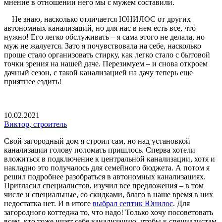
мнение в отношении него мы с мужем составили.
Не знаю, насколько отличается ЮНИЛОС от других
автономных канализаций, но для нас в нем есть все, что
нужно! Его легко обслуживать – я сама этого не делала, но
муж не жалуется. Зато я почувствовала на себе, насколько
проще стало организовать стирку, как легко стало с бытовой
точки зрения на нашей даче. Перезимуем – и снова откроем
дачный сезон, с такой канализацией на дачу теперь еще
приятнее ездить!
10.02.2021
Виктор, строитель
Свой загородный дом я строил сам, но над установкой
канализации голову поломать пришлось. Сперва хотели
вложиться в подключение к центральной канализации, хотя и
накладно это получалось для семейного бюджета. А потом я
решил подробнее разобраться в автономных канализациях.
Пригласил специалистов, изучил все предложения – в том
числе и специальные, со скидками, благо в наше время в них
недостатка нет. И в итоге
выбрал септик Юнилос
. Для
загородного коттеджа то, что надо! Только хочу посоветовать
всем, кто тоже ищет себе канализацию, чтобы к специалистам