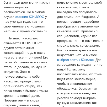
бы и наши дети могли насчет
подключение к центральной
канализации не
канализации, хотя и
беспокоиться. Но в любом
накладно это получалось
случае
станция ЮНИЛОС
у
для семейного бюджета. А
нас уже два года, так что
потом я решил подробнее
свое мнение в отношении
разобраться в автономных
него мы с мужем составили.
канализациях. Пригласил
специалистов, изучил все
Не знаю, насколько
предложения – в том числе и
отличается ЮНИЛОС от
специальные, со скидками,
других автономных
благо в наше время в них
канализаций, но для нас в
недостатка нет. И в итоге
нем есть все, что нужно! Его
выбрал септик Юнилос
. Для
легко обслуживать – я сама
загородного коттеджа то, что
этого не делала, но муж не
надо! Только хочу
жалуется. Зато я
посоветовать всем, кто тоже
почувствовала на себе,
ищет себе канализацию,
насколько проще стало
чтобы к специалистам
организовать стирку, как
обращались. Бесплатная
легко стало с бытовой точки
консультация и выезд на
зрения на нашей даче.
участок помогут выбрать
Перезимуем – и снова
нужную канализацию так,
откроем дачный сезон, с