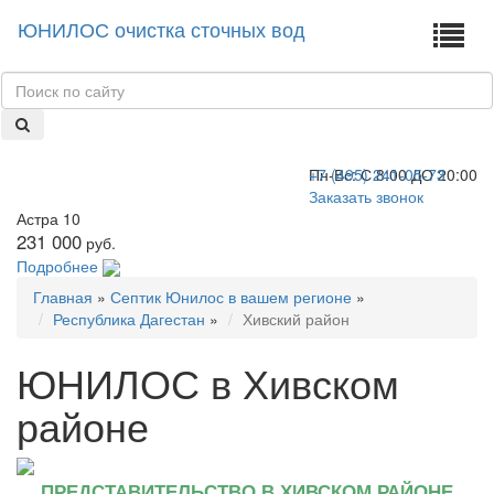
ЮНИЛОС очистка сточных вод
+7 (495) 241-05-73
Пн-Вс:
С 8:00 ДО 20:00
Заказать звонок
Астра 10
231 000
руб.
Подробнее
Главная
»
Септик Юнилос в вашем регионе
»
Республика Дагестан
»
Хивский район
ЮНИЛОС в Хивском
районе
ПРЕДСТАВИТЕЛЬСТВО В ХИВСКОМ РАЙОНЕ