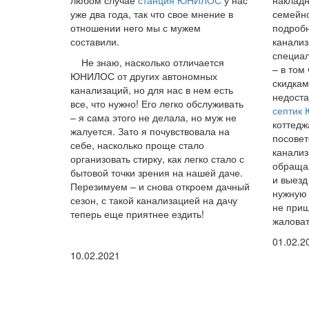
любом случае
станция ЮНИЛОС
у нас
накладн
уже два года, так что свое мнение в
семейно
отношении него мы с мужем
подробн
составили.
канализ
специал
Не знаю, насколько отличается
– в том
ЮНИЛОС от других автономных
скидкам
канализаций, но для нас в нем есть
недоста
все, что нужно! Его легко обслуживать
септик
– я сама этого не делала, но муж не
коттедж
жалуется. Зато я почувствовала на
посовет
себе, насколько проще стало
канализ
организовать стирку, как легко стало с
обращал
бытовой точки зрения на нашей даче.
и выезд
Перезимуем – и снова откроем дачный
нужную 
сезон, с такой канализацией на дачу
не приш
теперь еще приятнее ездить!
жаловат
01.02.2
10.02.2021