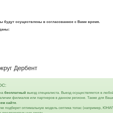
ты будут осуществлены в согласованное с Вами
время.
даны:
круг Дербент
ОС:
 на
бесплатный
выезд специалиста. Выезд осуществляется в любо
наличии филиалов или партнеров в данном регионе. Также для Ваш
шем сайте
.
астке подберет оптимальную модель септика топас (например, ЮН
ю предварительную смету.