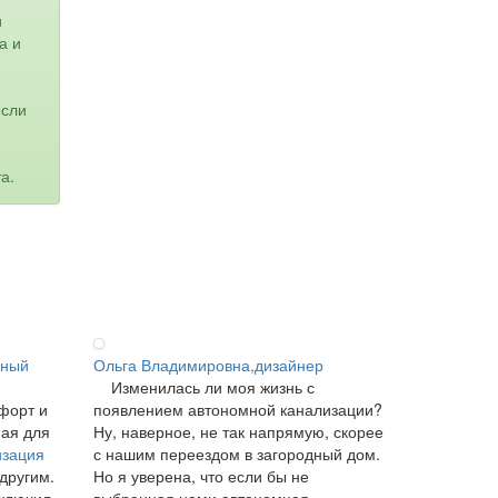
и
а и
если
а.
ьный
Ольга Владимировна,дизайнер
Изменилась ли моя жизнь с
форт и
появлением автономной канализации?
ная для
Ну, наверное, не так напрямую, скорее
изация
с нашим переездом в загородный дом.
 другим.
Но я уверена, что если бы не