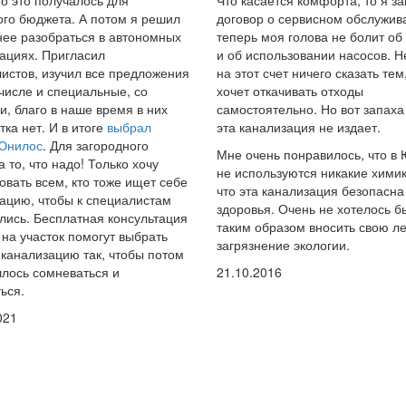
о это получалось для
Что касается комфорта, то я з
го бюджета. А потом я решил
договор о сервисном обслужив
ее разобраться в автономных
теперь моя голова не болит об
ациях. Пригласил
и об использовании насосов. Н
истов, изучил все предложения
на этот счет ничего сказать тем,
 числе и специальные, со
хочет откачивать отходы
и, благо в наше время в них
самостоятельно. Но вот запаха
тка нет. И в итоге
выбрал
эта канализация не издает.
 Юнилос
. Для загородного
Мне очень понравилось, что в
а то, что надо! Только хочу
не используются никакие химик
овать всем, кто тоже ищет себе
что эта канализация безопасна
ацию, чтобы к специалистам
здоровья. Очень не хотелось б
ись. Бесплатная консультация
таким образом вносить свою ле
 на участок помогут выбрать
загрязнение экологии.
канализацию так, чтобы потом
лось сомневаться и
21.10.2016
ься.
021