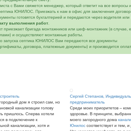
листа с Вами свяжется менеджер, который ответит на все вопросы 
 септика ЮНИЛОС. Приезжать к нам в офис для заключения договор
кументы готовятся бухгалтерией и передаются через водителя или
акту выполнения работ
.
кт приезжает бригада монтажников или шеф-монтажник (в случае, 
лами) и осуществляют монтажные работы.
го запуска септика ЮНИЛОС Вам передаются все документы
ертификаты, договора, платежные документы) и производится оплат
 строитель
Сергей Степанов, Индивидуал
городный дом я строил сам, но
предприниматель
ановкой канализации голову
Среди моих приоритетов – ком
ь пришлось. Сперва хотели
здоровье. В принципе, выбран
ся в подключение к
моего загородного дома
канал
ьной канализации, хотя и
Юнилос
соответствует и тем, и