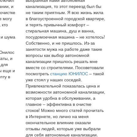
аключил
выбранная нами автономная
ании, и
канализация, то этот переезд был бы
 очистке
не таким приятным. Я всю жизнь жила
е могу
в благоустроенной городской квартире,
 кто
и терять привычный комфорт –
стиральная машина, душ и ванна,
 и шума
посудомоечная машина – не хотелось!
Собственно, и не пришлось. Из-за
занятости мужа на работе даже такие
 Юнилос
вопросы как выбор автономной
аты, и
канализации пришлось решать мне
 для
вместе со строителями. Посоветовали
ы еще и
посмотреть
станцию ЮНИЛОС
– такой
пту в
уже стоял у наших соседей.
Привлекательной показалась цена и
возможности автономной канализации,
которая удобна в обслуживании, а
главное – эффективна в очистке
стоков! Можно много статей прочитать
в Интернете, но лично на меня
окончательное влияние оказали
отзывы людей, которые уже выбрали
для себя автономные канализации.