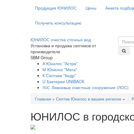
Продукция ЮНИЛОС
Цены
Анкета подбо
Получить консультацию
ЮНИЛОС очистка сточных вод
Установка и продажа септиков от
производителя
SBM Group
А
Юнилос "Астра"
М
Юнилос "Мега"
К
Септики "Кедр"
U
Бактерии UNIBACK
Ливневые очистные сооружения (ЛОС)
ЛОС
Главная
»
Септик Юнилос в вашем регионе
»
Р
ЮНИЛОС в городско