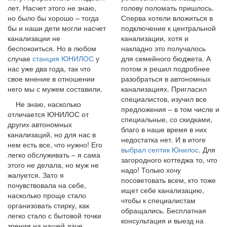
лет. Насчет этого не знаю,
голову поломать пришлось.
но было бы хорошо – тогда
Сперва хотели вложиться в
бы и наши дети могли насчет
подключение к центральной
канализации не
канализации, хотя и
беспокоиться. Но в любом
накладно это получалось
случае
станция ЮНИЛОС
у
для семейного бюджета. А
нас уже два года, так что
потом я решил подробнее
свое мнение в отношении
разобраться в автономных
него мы с мужем составили.
канализациях. Пригласил
специалистов, изучил все
Не знаю, насколько
предложения – в том числе и
отличается ЮНИЛОС от
специальные, со скидками,
других автономных
благо в наше время в них
канализаций, но для нас в
недостатка нет. И в итоге
нем есть все, что нужно! Его
выбрал септик Юнилос
. Для
легко обслуживать – я сама
загородного коттеджа то, что
этого не делала, но муж не
надо! Только хочу
жалуется. Зато я
посоветовать всем, кто тоже
почувствовала на себе,
ищет себе канализацию,
насколько проще стало
чтобы к специалистам
организовать стирку, как
обращались. Бесплатная
легко стало с бытовой точки
консультация и выезд на
зрения на нашей даче.