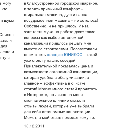
е могу
в благоустроенной городской квартире,
 кто
и терять привычный комфорт –
стиральная машина, душ и ванна,
 и шума
посудомоечная машина – не хотелось!
Собственно, и не пришлось. Из-за
занятости мужа на работе даже такие
 Юнилос
вопросы как выбор автономной
аты, и
канализации пришлось решать мне
 для
вместе со строителями. Посоветовали
ы еще и
посмотреть
станцию ЮНИЛОС
– такой
пту в
уже стоял у наших соседей.
Привлекательной показалась цена и
возможности автономной канализации,
которая удобна в обслуживании, а
главное – эффективна в очистке
стоков! Можно много статей прочитать
в Интернете, но лично на меня
окончательное влияние оказали
отзывы людей, которые уже выбрали
для себя автономные канализации.
Может, и мой отзыв поможет кому-то.
13.12.2011