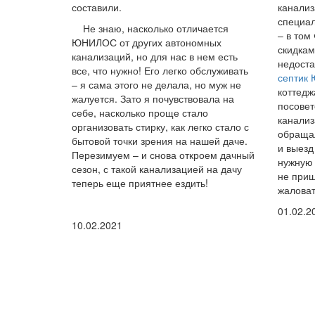
составили.
канализ
специал
Не знаю, насколько отличается
– в том
ЮНИЛОС от других автономных
скидкам
канализаций, но для нас в нем есть
недоста
все, что нужно! Его легко обслуживать
септик
– я сама этого не делала, но муж не
коттедж
жалуется. Зато я почувствовала на
посовет
себе, насколько проще стало
канализ
организовать стирку, как легко стало с
обращал
бытовой точки зрения на нашей даче.
и выезд
Перезимуем – и снова откроем дачный
нужную 
сезон, с такой канализацией на дачу
не приш
теперь еще приятнее ездить!
жаловат
01.02.2
10.02.2021