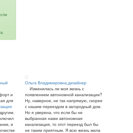
если
а.
ьный
Ольга Владимировна,дизайнер
Изменилась ли моя жизнь с
форт и
появлением автономной канализации?
ная для
Ну, наверное, не так напрямую, скорее
изация
с нашим переездом в загородный дом.
 другим.
Но я уверена, что если бы не
аключил
выбранная нами автономная
ании, и
канализация, то этот переезд был бы
 очистке
не таким приятным. Я всю жизнь жила