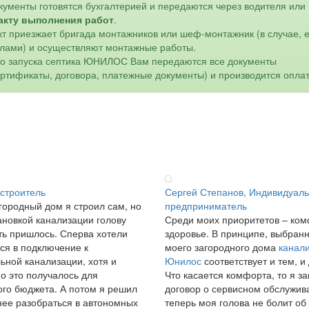
кументы готовятся бухгалтерией и передаются через водителя или
акту выполнения работ
.
кт приезжает бригада монтажников или шеф-монтажник (в случае, 
лами) и осуществляют монтажные работы.
го запуска септика ЮНИЛОС Вам передаются все документы
ертификаты, договора, платежные документы) и производится оплат
 строитель
Сергей Степанов, Индивидуал
городный дом я строил сам, но
предприниматель
ановкой канализации голову
Среди моих приоритетов – ком
ь пришлось. Сперва хотели
здоровье. В принципе, выбран
ся в подключение к
моего загородного дома
канал
ьной канализации, хотя и
Юнилос
соответствует и тем, и
о это получалось для
Что касается комфорта, то я з
го бюджета. А потом я решил
договор о сервисном обслужив
ее разобраться в автономных
теперь моя голова не болит об