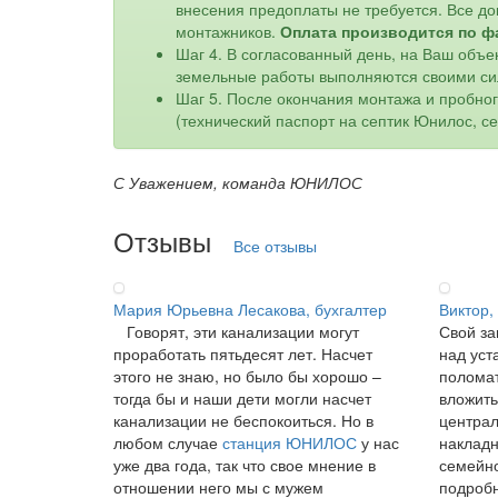
внесения предоплаты не требуется. Все до
монтажников.
Оплата производится по ф
Шаг 4. В согласованный день, на Ваш объе
земельные работы выполняются своими си
Шаг 5. После окончания монтажа и пробно
(технический паспорт на септик Юнилос, с
С Уважением, команда ЮНИЛОС
Отзывы
Все отзывы
Мария Юрьевна Лесакова, бухгалтер
Виктор,
Говорят, эти канализации могут
Свой за
проработать пятьдесят лет. Насчет
над уст
этого не знаю, но было бы хорошо –
поломат
тогда бы и наши дети могли насчет
вложить
канализации не беспокоиться. Но в
централ
любом случае
станция ЮНИЛОС
у нас
накладн
уже два года, так что свое мнение в
семейно
отношении него мы с мужем
подробн