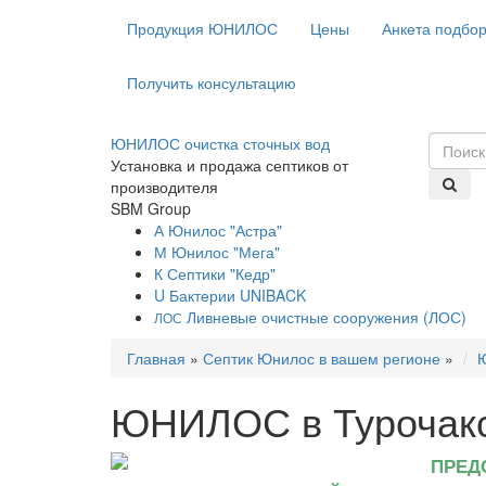
Продукция ЮНИЛОС
Цены
Анкета подбо
Получить консультацию
ЮНИЛОС очистка сточных вод
Установка и продажа септиков от
производителя
SBM Group
А
Юнилос "Астра"
М
Юнилос "Мега"
К
Септики "Кедр"
U
Бактерии UNIBACK
Ливневые очистные сооружения (ЛОС)
ЛОС
Главная
»
Септик Юнилос в вашем регионе
»
Ю
ЮНИЛОС в Турочакс
ПРЕД