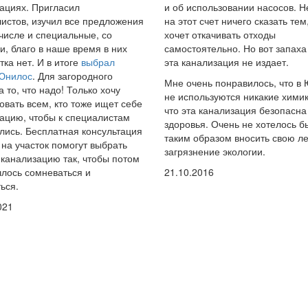
ациях. Пригласил
и об использовании насосов. Н
истов, изучил все предложения
на этот счет ничего сказать тем,
 числе и специальные, со
хочет откачивать отходы
и, благо в наше время в них
самостоятельно. Но вот запаха
тка нет. И в итоге
выбрал
эта канализация не издает.
 Юнилос
. Для загородного
Мне очень понравилось, что в
а то, что надо! Только хочу
не используются никакие химик
овать всем, кто тоже ищет себе
что эта канализация безопасна
ацию, чтобы к специалистам
здоровья. Очень не хотелось б
ись. Бесплатная консультация
таким образом вносить свою ле
 на участок помогут выбрать
загрязнение экологии.
канализацию так, чтобы потом
лось сомневаться и
21.10.2016
ься.
021