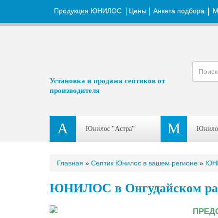
Продукция ЮНИЛОС
Цены
Анкета подбора
М
Установка и продажа септиков от
производителя
А
М
Юнилос "Астра"
Юнило
Главная
»
Септик Юнилос в вашем регионе
»
ЮНИ
ЮНИЛОС в Онгудайском ра
ПРЕД