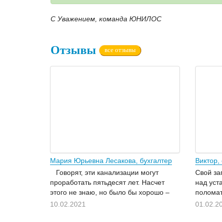
С Уважением, команда ЮНИЛОС
Отзывы
все отзывы
Мария Юрьевна Лесакова, бухгалтер
Виктор,
Говорят, эти канализации могут
Свой за
проработать пятьдесят лет. Насчет
над уст
этого не знаю, но было бы хорошо –
поломат
тогда бы и наши дети могли насчет
вложить
10.02.2021
01.02.2
канализации не беспокоиться. Но в
централ