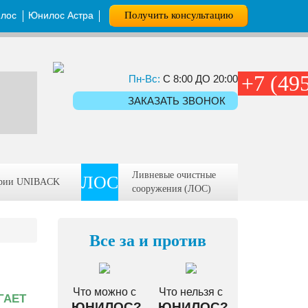
илос
Юнилос Астра
Получить консультацию
+7 (49
Пн-Вс:
С 8:00 ДО 20:00
ЗАКАЗАТЬ ЗВОНОК
Ливневые очистные
ЛОС
ерии UNIBACK
сооружения (ЛОС)
Все за и против
Что можно с
Что нельзя с
ГАЕТ
ЮНИЛОС?
ЮНИЛОС?