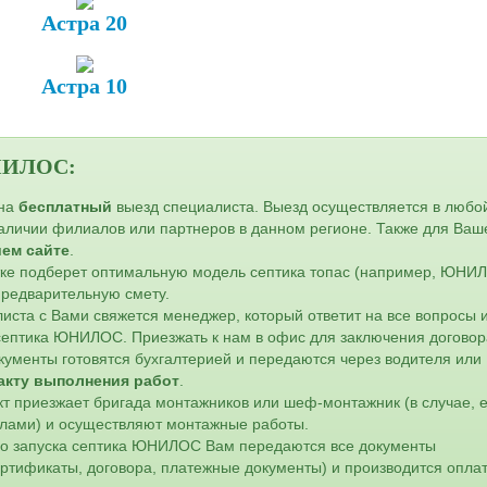
Астра 20
Астра 10
ЮНИЛОС:
 на
бесплатный
выезд специалиста. Выезд осуществляется в любо
наличии филиалов или партнеров в данном регионе. Также для Ваш
шем сайте
.
стке подберет оптимальную модель септика топас (например, ЮНИ
редварительную смету.
листа с Вами свяжется менеджер, который ответит на все вопросы 
 септика ЮНИЛОС. Приезжать к нам в офис для заключения договор
кументы готовятся бухгалтерией и передаются через водителя или
акту выполнения работ
.
кт приезжает бригада монтажников или шеф-монтажник (в случае, 
лами) и осуществляют монтажные работы.
го запуска септика ЮНИЛОС Вам передаются все документы
ертификаты, договора, платежные документы) и производится оплат