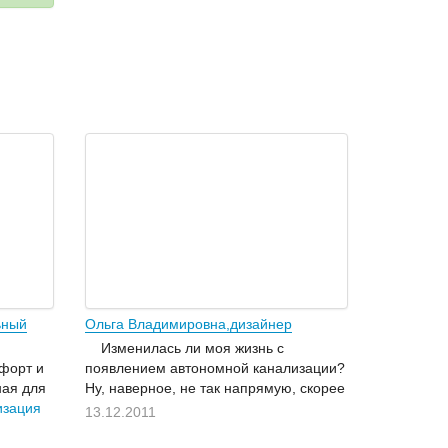
ьный
Ольга Владимировна,дизайнер
Изменилась ли моя жизнь с
форт и
появлением автономной канализации?
ная для
Ну, наверное, не так напрямую, скорее
изация
с нашим переездом в загородный дом.
13.12.2011
 другим.
Но я уверена, что если бы не