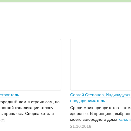
 строитель
Сергей Степанов, Индивидуал
предприниматель
городный дом я строил сам, но
ановкой канализации голову
Среди моих приоритетов – ком
ь пришлось. Сперва хотели
здоровье. В принципе, выбран
ся в подключение к
моего загородного дома
канал
021
ьной канализации, хотя и
Юнилос
соответствует и тем, и
21.10.2016