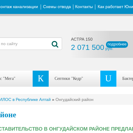
онтаж канализации
Схемы отвода
Контакты
Как работает Юн
АСТРА 150
подробнее
2 071 500
руб.
К
U
с "Мега"
Септики "Кедр"
Бакт
ЛОС в Республике Алтай
»
Онгудайский район
йоне
СТАВИТЕЛЬСТВО В ОНГУДАЙСКОМ РАЙОНЕ ПРЕДЛА