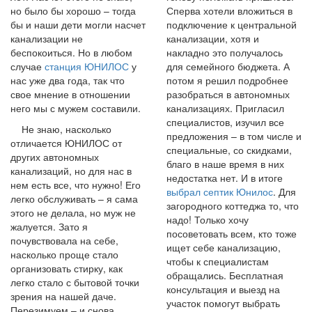
но было бы хорошо – тогда
Сперва хотели вложиться в
бы и наши дети могли насчет
подключение к центральной
канализации не
канализации, хотя и
беспокоиться. Но в любом
накладно это получалось
случае
станция ЮНИЛОС
у
для семейного бюджета. А
нас уже два года, так что
потом я решил подробнее
свое мнение в отношении
разобраться в автономных
него мы с мужем составили.
канализациях. Пригласил
специалистов, изучил все
Не знаю, насколько
предложения – в том числе и
отличается ЮНИЛОС от
специальные, со скидками,
других автономных
благо в наше время в них
канализаций, но для нас в
недостатка нет. И в итоге
нем есть все, что нужно! Его
выбрал септик Юнилос
. Для
легко обслуживать – я сама
загородного коттеджа то, что
этого не делала, но муж не
надо! Только хочу
жалуется. Зато я
посоветовать всем, кто тоже
почувствовала на себе,
ищет себе канализацию,
насколько проще стало
чтобы к специалистам
организовать стирку, как
обращались. Бесплатная
легко стало с бытовой точки
консультация и выезд на
зрения на нашей даче.
участок помогут выбрать
Перезимуем – и снова