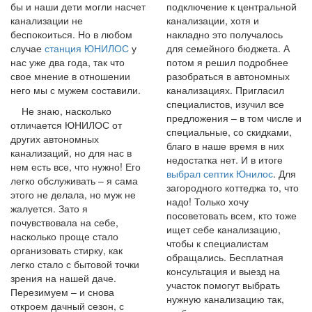
бы и наши дети могли насчет
подключение к центральной
канализации не
канализации, хотя и
беспокоиться. Но в любом
накладно это получалось
случае
станция ЮНИЛОС
у
для семейного бюджета. А
нас уже два года, так что
потом я решил подробнее
свое мнение в отношении
разобраться в автономных
него мы с мужем составили.
канализациях. Пригласил
специалистов, изучил все
Не знаю, насколько
предложения – в том числе и
отличается ЮНИЛОС от
специальные, со скидками,
других автономных
благо в наше время в них
канализаций, но для нас в
недостатка нет. И в итоге
нем есть все, что нужно! Его
выбрал септик Юнилос
. Для
легко обслуживать – я сама
загородного коттеджа то, что
этого не делала, но муж не
надо! Только хочу
жалуется. Зато я
посоветовать всем, кто тоже
почувствовала на себе,
ищет себе канализацию,
насколько проще стало
чтобы к специалистам
организовать стирку, как
обращались. Бесплатная
легко стало с бытовой точки
консультация и выезд на
зрения на нашей даче.
участок помогут выбрать
Перезимуем – и снова
нужную канализацию так,
откроем дачный сезон, с