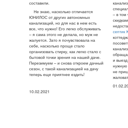
составили.
канализ
специал
Не знаю, насколько отличается
– в том
ЮНИЛОС от других автономных
скидкам
канализаций, но для нас в нем есть
недоста
все, что нужно! Его легко обслуживать
септик
– я сама этого не делала, но муж не
коттедж
жалуется. Зато я почувствовала на
посовет
себе, насколько проще стало
канализ
организовать стирку, как легко стало с
обращал
бытовой точки зрения на нашей даче.
и выезд
Перезимуем – и снова откроем дачный
нужную 
сезон, с такой канализацией на дачу
не приш
теперь еще приятнее ездить!
жаловат
01.02.2
10.02.2021