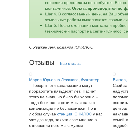
внесения предоплаты не требуется. Все до
монтажников.
Оплата производится по ф
Шаг 4. В согласованный день, на Ваш объе
земельные работы выполняются своими си
Шаг 5. После окончания монтажа и пробно
(технический паспорт на септик Юнилос, с
С Уважением, команда ЮНИЛОС
Отзывы
Все отзывы
Мария Юрьевна Лесакова, бухгалтер
Виктор,
Говорят, эти канализации могут
Свой за
проработать пятьдесят лет. Насчет
над уст
этого не знаю, но было бы хорошо –
поломат
тогда бы и наши дети могли насчет
вложить
канализации не беспокоиться. Но в
централ
любом случае
станция ЮНИЛОС
у нас
накладн
уже два года, так что свое мнение в
семейно
отношении него мы с мужем
подробн