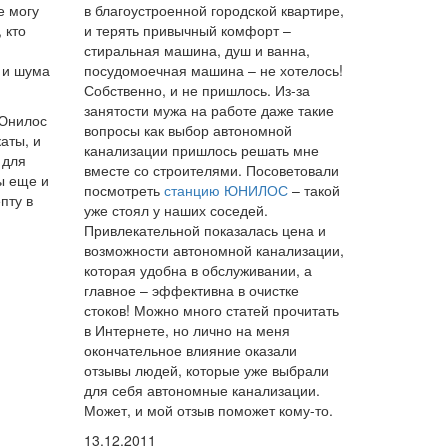
е могу
в благоустроенной городской квартире,
 кто
и терять привычный комфорт –
стиральная машина, душ и ванна,
 и шума
посудомоечная машина – не хотелось!
Собственно, и не пришлось. Из-за
занятости мужа на работе даже такие
 Юнилос
вопросы как выбор автономной
аты, и
канализации пришлось решать мне
 для
вместе со строителями. Посоветовали
ы еще и
посмотреть
станцию ЮНИЛОС
– такой
пту в
уже стоял у наших соседей.
Привлекательной показалась цена и
возможности автономной канализации,
которая удобна в обслуживании, а
главное – эффективна в очистке
стоков! Можно много статей прочитать
в Интернете, но лично на меня
окончательное влияние оказали
отзывы людей, которые уже выбрали
для себя автономные канализации.
Может, и мой отзыв поможет кому-то.
13.12.2011