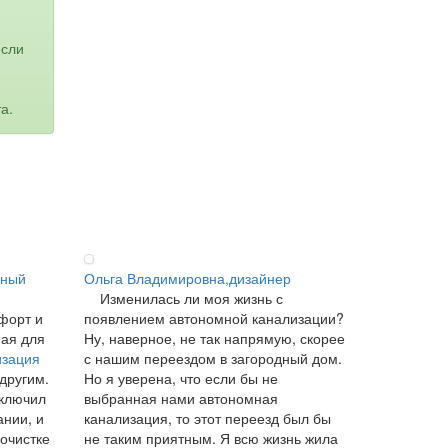
если
а.
ьный
Ольга Владимировна,дизайнер
Изменилась ли моя жизнь с
форт и
появлением автономной канализации?
ная для
Ну, наверное, не так напрямую, скорее
изация
с нашим переездом в загородный дом.
 другим.
Но я уверена, что если бы не
аключил
выбранная нами автономная
ании, и
канализация, то этот переезд был бы
 очистке
не таким приятным. Я всю жизнь жила