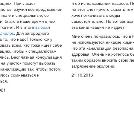
ациях. Пригласил
и об использовании насосов. Н
истов, изучил все предложения
на этот счет ничего сказать тем,
 числе и специальные, со
хочет откачивать отходы
и, благо в наше время в них
самостоятельно. Но вот запаха
тка нет. И в итоге
выбрал
эта канализация не издает.
 Юнилос
. Для загородного
Мне очень понравилось, что в
а то, что надо! Только хочу
не используются никакие химик
овать всем, кто тоже ищет себе
что эта канализация безопасна
ацию, чтобы к специалистам
здоровья. Очень не хотелось б
ись. Бесплатная консультация
таким образом вносить свою ле
 на участок помогут выбрать
загрязнение экологии.
канализацию так, чтобы потом
лось сомневаться и
21.10.2016
ься.
021