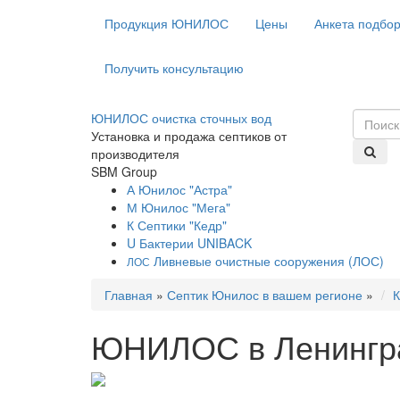
Продукция ЮНИЛОС
Цены
Анкета подбо
Получить консультацию
ЮНИЛОС очистка сточных вод
Установка и продажа септиков от
производителя
SBM Group
А
Юнилос "Астра"
М
Юнилос "Мега"
К
Септики "Кедр"
U
Бактерии UNIBACK
Ливневые очистные сооружения (ЛОС)
ЛОС
Главная
»
Септик Юнилос в вашем регионе
»
К
ЮНИЛОС в Ленингр