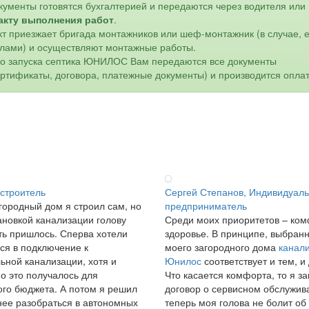
кументы готовятся бухгалтерией и передаются через водителя или
акту выполнения работ
.
кт приезжает бригада монтажников или шеф-монтажник (в случае, 
лами) и осуществляют монтажные работы.
го запуска септика ЮНИЛОС Вам передаются все документы
ертификаты, договора, платежные документы) и производится оплат
 строитель
Сергей Степанов, Индивидуал
городный дом я строил сам, но
предприниматель
ановкой канализации голову
Среди моих приоритетов – ком
ь пришлось. Сперва хотели
здоровье. В принципе, выбран
ся в подключение к
моего загородного дома
канал
ьной канализации, хотя и
Юнилос
соответствует и тем, и
о это получалось для
Что касается комфорта, то я з
го бюджета. А потом я решил
договор о сервисном обслужив
ее разобраться в автономных
теперь моя голова не болит об