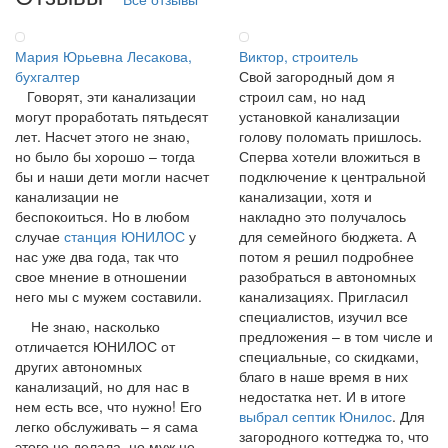
Мария Юрьевна Лесакова,
Виктор, строитель
бухгалтер
Свой загородный дом я
Говорят, эти канализации
строил сам, но над
могут проработать пятьдесят
установкой канализации
лет. Насчет этого не знаю,
голову поломать пришлось.
но было бы хорошо – тогда
Сперва хотели вложиться в
бы и наши дети могли насчет
подключение к центральной
канализации не
канализации, хотя и
беспокоиться. Но в любом
накладно это получалось
случае
станция ЮНИЛОС
у
для семейного бюджета. А
нас уже два года, так что
потом я решил подробнее
свое мнение в отношении
разобраться в автономных
него мы с мужем составили.
канализациях. Пригласил
специалистов, изучил все
Не знаю, насколько
предложения – в том числе и
отличается ЮНИЛОС от
специальные, со скидками,
других автономных
благо в наше время в них
канализаций, но для нас в
недостатка нет. И в итоге
нем есть все, что нужно! Его
выбрал септик Юнилос
. Для
легко обслуживать – я сама
загородного коттеджа то, что
этого не делала, но муж не