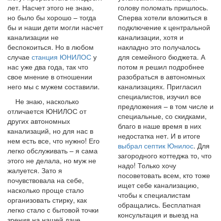
лет. Насчет этого не знаю,
голову поломать пришлось.
но было бы хорошо – тогда
Сперва хотели вложиться в
бы и наши дети могли насчет
подключение к центральной
канализации не
канализации, хотя и
беспокоиться. Но в любом
накладно это получалось
случае
станция ЮНИЛОС
у
для семейного бюджета. А
нас уже два года, так что
потом я решил подробнее
свое мнение в отношении
разобраться в автономных
него мы с мужем составили.
канализациях. Пригласил
специалистов, изучил все
Не знаю, насколько
предложения – в том числе и
отличается ЮНИЛОС от
специальные, со скидками,
других автономных
благо в наше время в них
канализаций, но для нас в
недостатка нет. И в итоге
нем есть все, что нужно! Его
выбрал септик Юнилос
. Для
легко обслуживать – я сама
загородного коттеджа то, что
этого не делала, но муж не
надо! Только хочу
жалуется. Зато я
посоветовать всем, кто тоже
почувствовала на себе,
ищет себе канализацию,
насколько проще стало
чтобы к специалистам
организовать стирку, как
обращались. Бесплатная
легко стало с бытовой точки
консультация и выезд на
зрения на нашей даче.