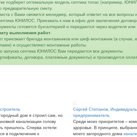
астке подберет оптимальную модель септика топас (например, ЮН
ю предварительную смету.
листа с Вами свяжется менеджер, который ответит на все вопросы 
 септика ЮНИЛОС. Приезжать к нам в офис для заключения договор
кументы готовятся бухгалтерией и передаются через водителя или
акту выполнения работ
.
кт приезжает бригада монтажников или шеф-монтажник (в случае, 
лами) и осуществляют монтажные работы.
го запуска септика ЮНИЛОС Вам передаются все документы
ертификаты, договора, платежные документы) и производится оплат
 строитель
Сергей Степанов, Индивидуал
городный дом я строил сам, но
предприниматель
ановкой канализации голову
Среди моих приоритетов – ком
ь пришлось. Сперва хотели
здоровье. В принципе, выбран
ся в подключение к
моего загородного дома
канал