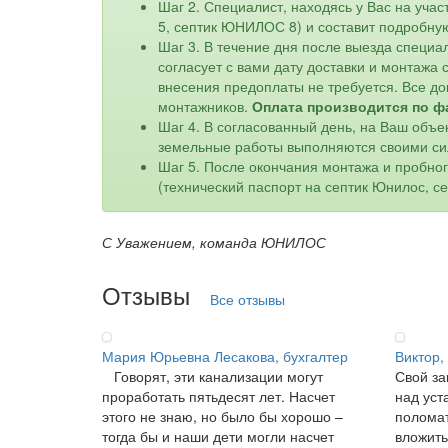
Шаг 2. Специалист, находясь у Вас на уч
5, септик ЮНИЛОС 8) и составит подробну
Шаг 3. В течение дня после выезда специа
согласует с вами дату доставки и монтажа
внесения предоплаты не требуется. Все до
монтажников.
Оплата производится по ф
Шаг 4. В согласованный день, на Ваш объе
земельные работы выполняются своими си
Шаг 5. После окончания монтажа и пробно
(технический паспорт на септик Юнилос, с
С Уважением, команда ЮНИЛОС
Отзывы
Все отзывы
Мария Юрьевна Лесакова, бухгалтер
Виктор,
Говорят, эти канализации могут
Свой за
проработать пятьдесят лет. Насчет
над уст
этого не знаю, но было бы хорошо –
поломат
тогда бы и наши дети могли насчет
вложить