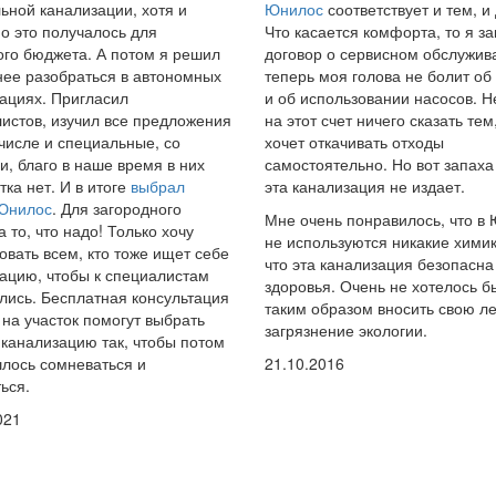
ьной канализации, хотя и
Юнилос
соответствует и тем, и
о это получалось для
Что касается комфорта, то я з
го бюджета. А потом я решил
договор о сервисном обслужив
ее разобраться в автономных
теперь моя голова не болит об
ациях. Пригласил
и об использовании насосов. Н
истов, изучил все предложения
на этот счет ничего сказать тем,
 числе и специальные, со
хочет откачивать отходы
и, благо в наше время в них
самостоятельно. Но вот запаха
тка нет. И в итоге
выбрал
эта канализация не издает.
 Юнилос
. Для загородного
Мне очень понравилось, что в
а то, что надо! Только хочу
не используются никакие химик
овать всем, кто тоже ищет себе
что эта канализация безопасна
ацию, чтобы к специалистам
здоровья. Очень не хотелось б
ись. Бесплатная консультация
таким образом вносить свою ле
 на участок помогут выбрать
загрязнение экологии.
канализацию так, чтобы потом
лось сомневаться и
21.10.2016
ься.
021