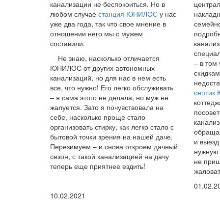
канализации не беспокоиться. Но в
централ
любом случае
станция ЮНИЛОС
у нас
накладн
уже два года, так что свое мнение в
семейно
отношении него мы с мужем
подробн
составили.
канализ
специал
Не знаю, насколько отличается
– в том
ЮНИЛОС от других автономных
скидкам
канализаций, но для нас в нем есть
недоста
все, что нужно! Его легко обслуживать
септик
– я сама этого не делала, но муж не
коттедж
жалуется. Зато я почувствовала на
посовет
себе, насколько проще стало
канализ
организовать стирку, как легко стало с
обращал
бытовой точки зрения на нашей даче.
и выезд
Перезимуем – и снова откроем дачный
нужную 
сезон, с такой канализацией на дачу
не приш
теперь еще приятнее ездить!
жаловат
01.02.2
10.02.2021