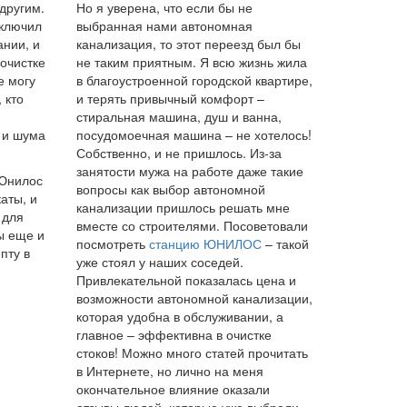
 другим.
Но я уверена, что если бы не
аключил
выбранная нами автономная
ании, и
канализация, то этот переезд был бы
 очистке
не таким приятным. Я всю жизнь жила
е могу
в благоустроенной городской квартире,
 кто
и терять привычный комфорт –
стиральная машина, душ и ванна,
 и шума
посудомоечная машина – не хотелось!
Собственно, и не пришлось. Из-за
занятости мужа на работе даже такие
 Юнилос
вопросы как выбор автономной
аты, и
канализации пришлось решать мне
 для
вместе со строителями. Посоветовали
ы еще и
посмотреть
станцию ЮНИЛОС
– такой
пту в
уже стоял у наших соседей.
Привлекательной показалась цена и
возможности автономной канализации,
которая удобна в обслуживании, а
главное – эффективна в очистке
стоков! Можно много статей прочитать
в Интернете, но лично на меня
окончательное влияние оказали
отзывы людей, которые уже выбрали