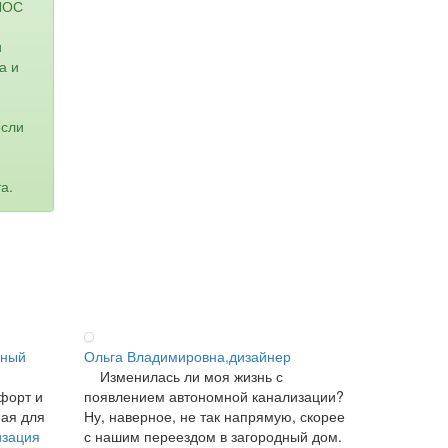
ИЛОС
и
а и
если
а.
ьный
Ольга Владимировна,дизайнер
Изменилась ли моя жизнь с
форт и
появлением автономной канализации?
ная для
Ну, наверное, не так напрямую, скорее
изация
с нашим переездом в загородный дом.