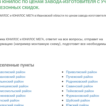
В ЮНИЛОС ПО ЦЕНАМ ЗАВОДА-ИЗГОТОВИТЕЛЯ С У
ЕЗОННЫХ СКИДОК.
НИЛОС и ЮНИЛОС МЕГА в Ивановской области по ценам завода-изготовителя
тика
, ответит на все вопросы, отправит на
ЮНИЛОС и ЮНИЛОС МЕГА
рмацию (например монтажную схему), подготовит все необходим
селенные пункты
аволжский район
Приволжский район
вановский район
Пучежский район
льинский район
Родниковский район
инешемский район
Савинский район
омсомольский район
Тейковский район
ежневский район
Фурмановский район
ухский район
Шуйский район
алехский район
Южский район