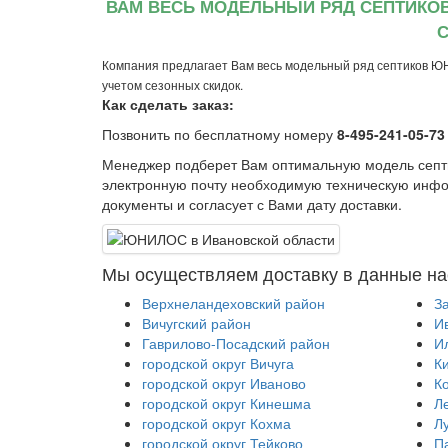
ВАМ ВЕСЬ МОДЕЛЬНЫЙ РЯД СЕПТИКО
С
Компания предлагает Вам весь модельный ряд септиков Ю
учетом сезонных скидок.
Как сделать заказ:
Позвонить по бесплатному номеру
8-495-241-05-73
Менеджер подберет Вам оптимальную модель сеп
электронную почту необходимую техническую инфо
документы и согласует с Вами дату доставки.
Мы осуществляем доставку в данные на
Верхнеландеховский район
З
Вичугский район
И
Гаврилово-Посадский район
И
городской округ Вичуга
К
городской округ Иваново
К
городской округ Кинешма
Л
городской округ Кохма
Л
городской округ Тейково
П