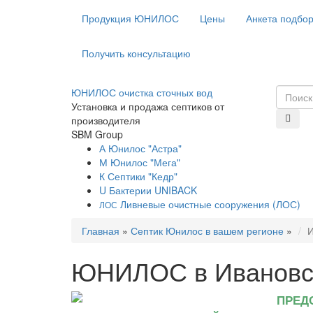
Продукция ЮНИЛОС
Цены
Анкета подбо
Получить консультацию
ЮНИЛОС очистка сточных вод
Установка и продажа септиков от
производителя
SBM Group
А
Юнилос "Астра"
М
Юнилос "Мега"
К
Септики "Кедр"
U
Бактерии UNIBACK
Ливневые очистные сооружения (ЛОС)
ЛОС
Главная
»
Септик Юнилос в вашем регионе
»
И
ЮНИЛОС в Ивановск
ПРЕД