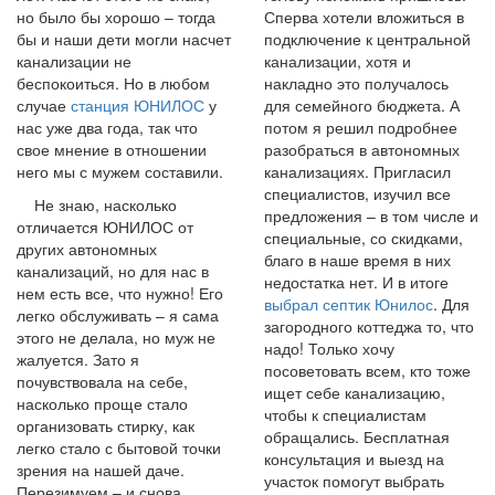
но было бы хорошо – тогда
Сперва хотели вложиться в
бы и наши дети могли насчет
подключение к центральной
канализации не
канализации, хотя и
беспокоиться. Но в любом
накладно это получалось
случае
станция ЮНИЛОС
у
для семейного бюджета. А
нас уже два года, так что
потом я решил подробнее
свое мнение в отношении
разобраться в автономных
него мы с мужем составили.
канализациях. Пригласил
специалистов, изучил все
Не знаю, насколько
предложения – в том числе и
отличается ЮНИЛОС от
специальные, со скидками,
других автономных
благо в наше время в них
канализаций, но для нас в
недостатка нет. И в итоге
нем есть все, что нужно! Его
выбрал септик Юнилос
. Для
легко обслуживать – я сама
загородного коттеджа то, что
этого не делала, но муж не
надо! Только хочу
жалуется. Зато я
посоветовать всем, кто тоже
почувствовала на себе,
ищет себе канализацию,
насколько проще стало
чтобы к специалистам
организовать стирку, как
обращались. Бесплатная
легко стало с бытовой точки
консультация и выезд на
зрения на нашей даче.
участок помогут выбрать
Перезимуем – и снова