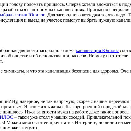
ации голову поломать пришлось. Сперва хотели вложиться в под
 разобраться в автономных канализациях. Пригласил специалист
выбрал септик Юнилос
. Для загородного коттеджа то, что надо! 
онсультация и выезд на участок помогут выбрать нужную канали
ыбранная для моего загородного дома
канализация Юнилос
соотв
т об очистке и об использовании насосов. Не могу на этот счет 
т.
 химикаты, и что эта канализация безопасна для здоровья. Очен
и? Ну, наверное, не так напрямую, скорее с нашим переездом в
м приятным. Я всю жизнь жила в благоустроенной городской ква
не пришлось. Из-за занятости мужа на работе даже такие вопро
НИЛОС
– такой уже стоял у наших соседей. Привлекательной пок
ков! Можно много статей прочитать в Интернете, но лично на ме
в поможет кому-то.