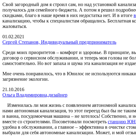
Свой загородный дом я строил сам, но над установкой канализ
получалось для семейного бюджета. А потом я решил подробнее
скидками, благо в наше время в них недостатка нет. И в итоге
канализацию, чтобы к специалистам обращались. Бесплатная к
жаловаться.
01.02.2021
Сергей Степанов, Индивидуальный предприниматель
Среди моих приоритетов – комфорт и здоровье. В принципе, в
договор о сервисном обслуживании, и теперь моя голова не боли
самостоятельно. Но вот запаха и шума эта канализация не издае
Мне очень понравилось, что в Юнилос не используются никакие
загрязнение экологии.
21.10.2016
Ольга Владимировна,дизайнер
Изменилась ли моя жизнь с появлением автономной канализаци
нами автономная канализация, то этот переезд был бы не таки
и ванна, посудомоечная машина – не хотелось! Собственно, и 
вместе со строителями. Посоветовали посмотреть
станцию Ю
удобна в обслуживании, а главное – эффективна в очистке сто
выбрали для себя автономные канализации. Может, и мой отзы