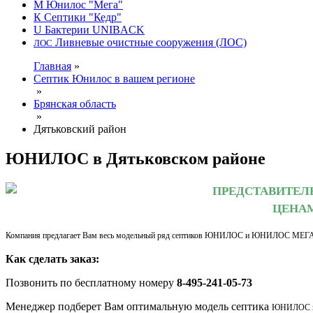
М
Юнилос "Мега"
К
Септики "Кедр"
U
Бактерии UNIBACK
Ливневые очистные сооружения (ЛОС)
ЛОС
Главная
»
Септик Юнилос в вашем регионе
»
Брянская область
»
Дятьковский район
ЮНИЛОС в Дятьковском районе
ПРЕДСТАВИТЕЛ
ЦЕНАМ
Компания предлагает Вам весь модельный ряд септиков ЮНИЛОС и ЮНИЛОС МЕГА в Д
Как сделать заказ:
Позвонить по бесплатному номеру
8-495-241-05-73
Менеджер подберет Вам оптимальную модель септика
ЮНИЛОС 