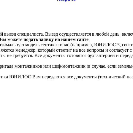
ый
выезд специалиста. Выезд осуществляется в любой день, вклю
а Вы можете
подать заявку на нашем сайте
.
т оптимальную модель септика топас (например, ЮНИЛОС 5, сеп
свяжется менеджер, который ответит на все вопросы и согласуе
ты не требуется. Все документы готовятся бухгалтерией и пере
 бригада монтажников или шеф-монтажник (в случае, если земел
птика ЮНИЛОС Вам передаются все документы (технический пас