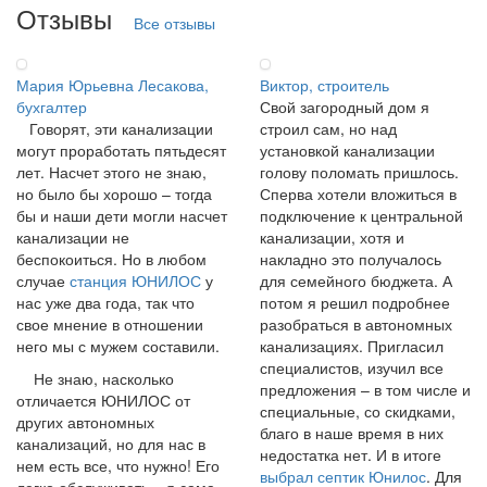
Отзывы
Все отзывы
Мария Юрьевна Лесакова,
Виктор, строитель
бухгалтер
Свой загородный дом я
Говорят, эти канализации
строил сам, но над
могут проработать пятьдесят
установкой канализации
лет. Насчет этого не знаю,
голову поломать пришлось.
но было бы хорошо – тогда
Сперва хотели вложиться в
бы и наши дети могли насчет
подключение к центральной
канализации не
канализации, хотя и
беспокоиться. Но в любом
накладно это получалось
случае
станция ЮНИЛОС
у
для семейного бюджета. А
нас уже два года, так что
потом я решил подробнее
свое мнение в отношении
разобраться в автономных
него мы с мужем составили.
канализациях. Пригласил
специалистов, изучил все
Не знаю, насколько
предложения – в том числе и
отличается ЮНИЛОС от
специальные, со скидками,
других автономных
благо в наше время в них
канализаций, но для нас в
недостатка нет. И в итоге
нем есть все, что нужно! Его
выбрал септик Юнилос
. Для
легко обслуживать – я сама