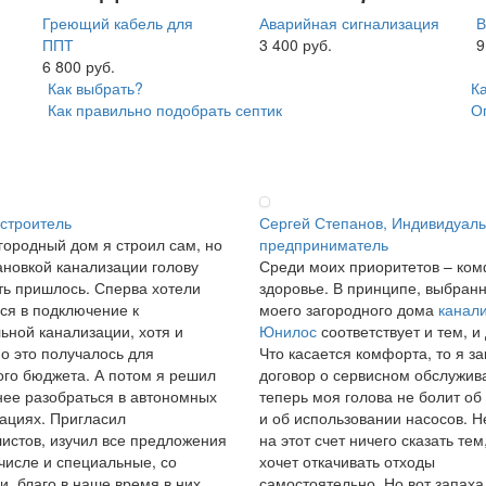
Греющий кабель для
Аварийная сигнализация
В
ППТ
3 400 руб.
9
6 800 руб.
Как выбрать?
К
Как правильно подобрать септик
О
 строитель
Сергей Степанов, Индивидуал
городный дом я строил сам, но
предприниматель
ановкой канализации голову
Среди моих приоритетов – ком
ь пришлось. Сперва хотели
здоровье. В принципе, выбран
ся в подключение к
моего загородного дома
канал
ьной канализации, хотя и
Юнилос
соответствует и тем, и
о это получалось для
Что касается комфорта, то я з
го бюджета. А потом я решил
договор о сервисном обслужив
ее разобраться в автономных
теперь моя голова не болит об
ациях. Пригласил
и об использовании насосов. Н
истов, изучил все предложения
на этот счет ничего сказать тем,
 числе и специальные, со
хочет откачивать отходы
и, благо в наше время в них
самостоятельно. Но вот запаха