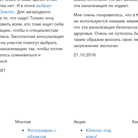
тка нет. И в итоге
выбрал
эта канализация не издает.
 Юнилос
. Для загородного
Мне очень понравилось, что в
а то, что надо! Только хочу
не используются никакие химик
овать всем, кто тоже ищет себе
что эта канализация безопасна
ацию, чтобы к специалистам
здоровья. Очень не хотелось б
ись. Бесплатная консультация
таким образом вносить свою ле
 на участок помогут выбрать
загрязнение экологии.
канализацию так, чтобы потом
лось сомневаться и
21.10.2016
ься.
021
Монтаж
Акции
Ко
Фотографии с
Юнилос под
объектов
ключ!