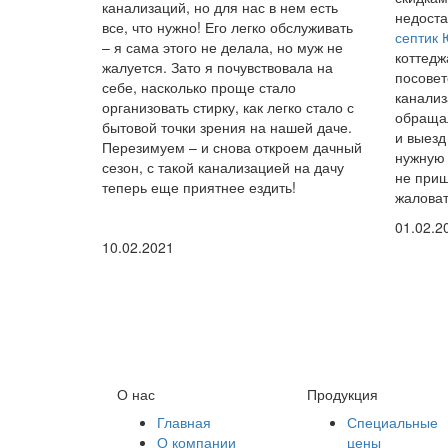
канализаций, но для нас в нем есть
недоста
все, что нужно! Его легко обслуживать
септик
– я сама этого не делала, но муж не
коттедж
жалуется. Зато я почувствовала на
посовет
себе, насколько проще стало
канализ
организовать стирку, как легко стало с
обращал
бытовой точки зрения на нашей даче.
и выезд
Перезимуем – и снова откроем дачный
нужную 
сезон, с такой канализацией на дачу
не приш
теперь еще приятнее ездить!
жаловат
01.02.2
10.02.2021
О нас
Продукция
Главная
Специальные
О компании
цены