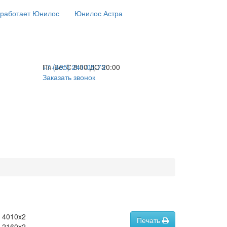
 работает Юнилос
Юнилос Астра
+7 (495) 241-05-73
Пн-Вс:
С 8:00 ДО 20:00
Заказать звонок
4010x2
Печать
2160x2