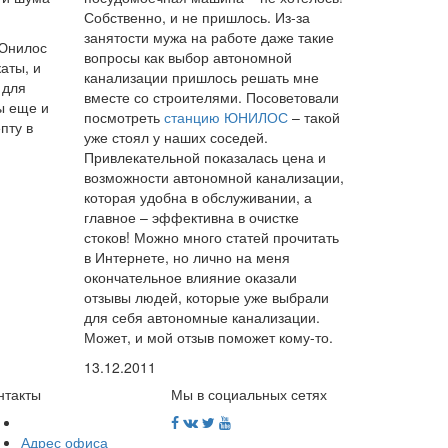
Собственно, и не пришлось. Из-за
занятости мужа на работе даже такие
 Юнилос
вопросы как выбор автономной
аты, и
канализации пришлось решать мне
 для
вместе со строителями. Посоветовали
ы еще и
посмотреть
станцию ЮНИЛОС
– такой
пту в
уже стоял у наших соседей.
Привлекательной показалась цена и
возможности автономной канализации,
которая удобна в обслуживании, а
главное – эффективна в очистке
стоков! Можно много статей прочитать
в Интернете, но лично на меня
окончательное влияние оказали
отзывы людей, которые уже выбрали
для себя автономные канализации.
Может, и мой отзыв поможет кому-то.
13.12.2011
нтакты
Мы в социальных сетях
Адрес офиса