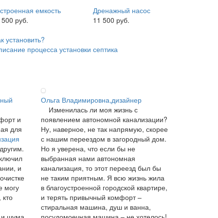
строенная емкость
Дренажный насос
 500 руб.
11 500 руб.
ак установить?
писание процесса установки септика
ьный
Ольга Владимировна,дизайнер
Изменилась ли моя жизнь с
форт и
появлением автономной канализации?
ная для
Ну, наверное, не так напрямую, скорее
изация
с нашим переездом в загородный дом.
 другим.
Но я уверена, что если бы не
аключил
выбранная нами автономная
ании, и
канализация, то этот переезд был бы
 очистке
не таким приятным. Я всю жизнь жила
е могу
в благоустроенной городской квартире,
 кто
и терять привычный комфорт –
стиральная машина, душ и ванна,
 и шума
посудомоечная машина – не хотелось!