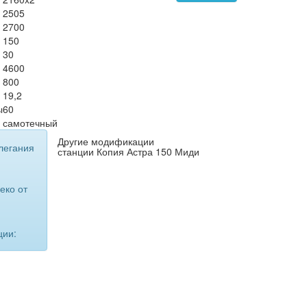
2505
2700
150
30
4600
800
19,2
ы
60
самотечный
Другие модификации
легания
станции Копия Астра 150 Миди
еко от
ции: