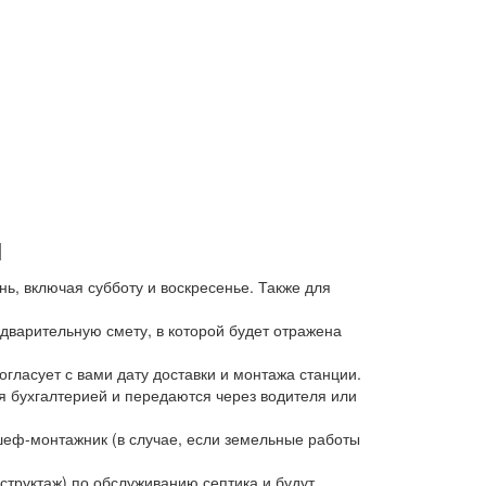
и
ь, включая субботу и воскресенье. Также для
дварительную смету, в которой будет отражена
гласует с вами дату доставки и монтажа станции.
я бухгалтерией и передаются через водителя или
шеф-монтажник (в случае, если земельные работы
структаж) по обслуживанию септика и будут