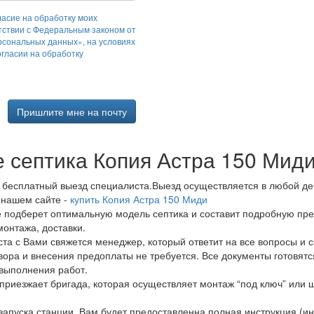
ласие на обработку моих
тствии с Федеральным законом от
рсональных данных», на условиях
огласии на обработку
Пришлите мне на почту
е септика Копия Астра 150 Мид
а бесплатный выезд специалиста.Выезд осуществляется в любой ден
 нашем сайте -
купить Копия Астра 150 Миди
е подберет оптимальную модель септика и составит подробную пре
онтажа, доставки.
та с Вами свяжется менеджер, который ответит на все вопросы и со
вора и внесения предоплаты не требуется. Все документы готовятс
 выполнения работ.
приезжает бригада, которая осуществляет монтаж “под ключ” или 
апуска станции, Вам будет предоставленна полная инструкция (ин