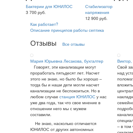
Бактерии для ЮНИЛОС
Стабилизатор
3 700 руб.
напряжения
12 900 руб.
Как работает?
Описание принципов работы септика
Отзывы
Все отзывы
Мария Юрьевна Лесакова, бухгалтер
Виктор,
Говорят, эти канализации могут
Свой за
проработать пятьдесят лет. Насчет
над уст
этого не знаю, но было бы хорошо –
поломат
тогда бы и наши дети могли насчет
вложить
канализации не беспокоиться. Но в
централ
любом случае
станция ЮНИЛОС
у нас
накладн
уже два года, так что свое мнение в
семейно
отношении него мы с мужем
подробн
составили.
канализ
специал
Не знаю, насколько отличается
– в том
ЮНИЛОС от других автономных
скидкам