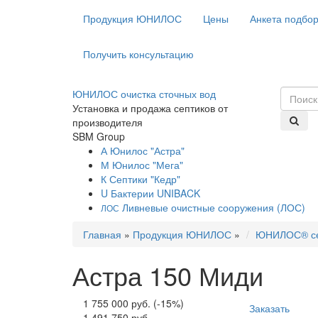
Продукция ЮНИЛОС
Цены
Анкета подбо
Получить консультацию
ЮНИЛОС очистка сточных вод
Установка и продажа септиков от
производителя
SBM Group
А
Юнилос "Астра"
М
Юнилос "Мега"
К
Септики "Кедр"
U
Бактерии UNIBACK
Ливневые очистные сооружения (ЛОС)
ЛОС
Главная
»
Продукция ЮНИЛОС
»
ЮНИЛОС® с
Астра 150 Миди
1 755 000 руб.
(-15%)
Заказать
1 491 750 руб.