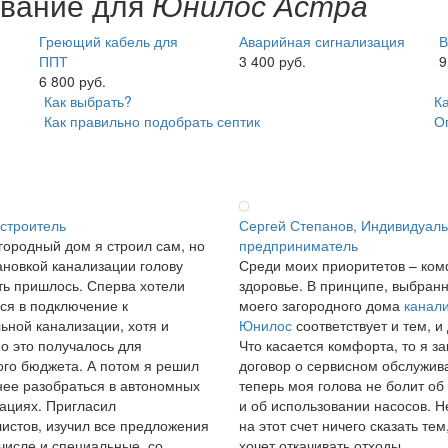
ование для
Юнилос Астра
Греющий кабель для
Аварийная сигнализация
В
ППТ
3 400 руб.
9
6 800 руб.
Как выбрать?
К
Как правильно подобрать септик
О
 строитель
Сергей Степанов, Индивидуал
городный дом я строил сам, но
предприниматель
ановкой канализации голову
Среди моих приоритетов – ком
ь пришлось. Сперва хотели
здоровье. В принципе, выбран
ся в подключение к
моего загородного дома
канал
ьной канализации, хотя и
Юнилос
соответствует и тем, и
о это получалось для
Что касается комфорта, то я з
го бюджета. А потом я решил
договор о сервисном обслужив
ее разобраться в автономных
теперь моя голова не болит об
ациях. Пригласил
и об использовании насосов. Н
истов, изучил все предложения
на этот счет ничего сказать тем,
 числе и специальные, со
хочет откачивать отходы