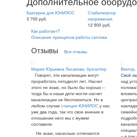
Дополнительное оборуд
Бактерии для ЮНИЛОС
Стабилизатор
3 700 руб.
напряжения
12 900 руб.
Как работает?
Описание принципов работы септика
Отзывы
Все отзывы
Мария Юрьевна Лесакова, бухгалтер
Виктор,
Говорят, эти канализации могут
Свой за
проработать пятьдесят лет. Насчет
над уст
этого не знаю, но было бы хорошо –
поломат
тогда бы и наши дети могли насчет
вложить
канализации не беспокоиться. Но в
централ
любом случае
станция ЮНИЛОС
у нас
накладн
уже два года, так что свое мнение в
семейно
отношении него мы с мужем
подробн
составили.
канализ
специал
Не знаю, насколько отличается
– в том