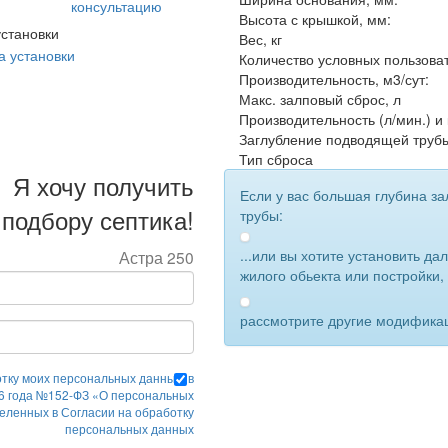
консультацию
Высота с крышкой, мм:
становки
Вес, кг
Количество условных пользова
Производительность, м3/сут:
Макс. залповый сброс, л
Производительность (л/мин.) и
Заглубление подводящей труб
Тип сброса
Я хочу получить
Если у вас большая глубина за
подбору септика!
трубы:
...или вы хотите установить дал
Астра 250
жилого обьекта или постройки,
рассмотрите другие модифика
отку моих персональных данных, в
06 года №152-ФЗ «О персональных
деленных в Согласии на обработку
персональных данных