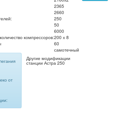
2365
2660
телей:
250
50
6000
 количество компрессоров:
200 х 8
ы
60
самотечный
Другие модификации
легания
станции Астра 250
еко от
ции: