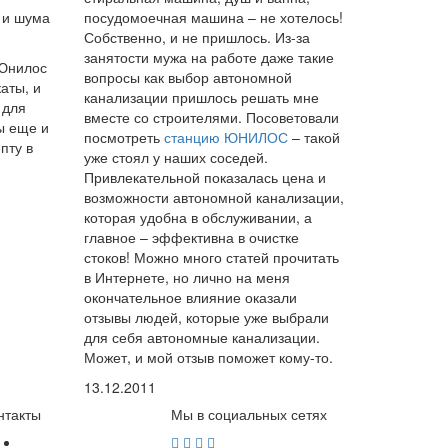
 и шума
посудомоечная машина – не хотелось!
Собственно, и не пришлось. Из-за
занятости мужа на работе даже такие
 Юнилос
вопросы как выбор автономной
аты, и
канализации пришлось решать мне
 для
вместе со строителями. Посоветовали
ы еще и
посмотреть
станцию ЮНИЛОС
– такой
пту в
уже стоял у наших соседей.
Привлекательной показалась цена и
возможности автономной канализации,
которая удобна в обслуживании, а
главное – эффективна в очистке
стоков! Можно много статей прочитать
в Интернете, но лично на меня
окончательное влияние оказали
отзывы людей, которые уже выбрали
для себя автономные канализации.
Может, и мой отзыв поможет кому-то.
13.12.2011
нтакты
Мы в социальных сетях