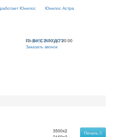
 работает Юнилос
Юнилос Астра
+7 (495) 241-05-73
Пн-Вс:
С 8:00 ДО 20:00
Заказать звонок
3500x2
Печать
2160x2