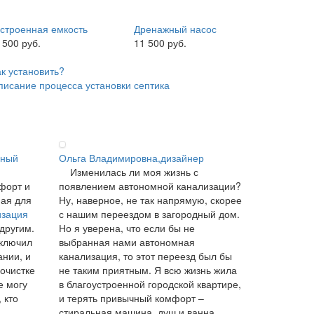
строенная емкость
Дренажный насос
 500 руб.
11 500 руб.
ак установить?
писание процесса установки септика
ьный
Ольга Владимировна,дизайнер
Изменилась ли моя жизнь с
форт и
появлением автономной канализации?
ная для
Ну, наверное, не так напрямую, скорее
изация
с нашим переездом в загородный дом.
 другим.
Но я уверена, что если бы не
аключил
выбранная нами автономная
ании, и
канализация, то этот переезд был бы
 очистке
не таким приятным. Я всю жизнь жила
е могу
в благоустроенной городской квартире,
 кто
и терять привычный комфорт –
стиральная машина, душ и ванна,