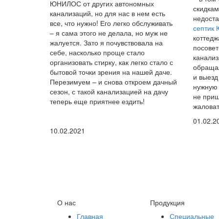
ЮНИЛОС от других автономных
скидкам
канализаций, но для нас в нем есть
недоста
все, что нужно! Его легко обслуживать
септик
– я сама этого не делала, но муж не
коттедж
жалуется. Зато я почувствовала на
посовет
себе, насколько проще стало
канализ
организовать стирку, как легко стало с
обращал
бытовой точки зрения на нашей даче.
и выезд
Перезимуем – и снова откроем дачный
нужную 
сезон, с такой канализацией на дачу
не приш
теперь еще приятнее ездить!
жаловат
01.02.2
10.02.2021
О нас
Продукция
Главная
Специальные