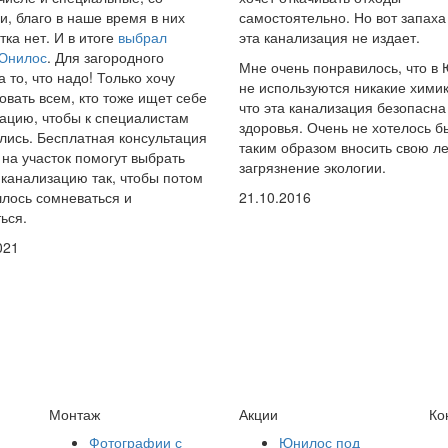
и, благо в наше время в них
самостоятельно. Но вот запаха
тка нет. И в итоге
выбрал
эта канализация не издает.
 Юнилос
. Для загородного
Мне очень понравилось, что в
а то, что надо! Только хочу
не используются никакие химик
овать всем, кто тоже ищет себе
что эта канализация безопасна
ацию, чтобы к специалистам
здоровья. Очень не хотелось б
ись. Бесплатная консультация
таким образом вносить свою ле
 на участок помогут выбрать
загрязнение экологии.
канализацию так, чтобы потом
лось сомневаться и
21.10.2016
ься.
021
Монтаж
Акции
Ко
Фотографии с
Юнилос под