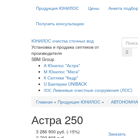
Продукция ЮНИЛОС
Цены
Анкета подбо
Получить консультацию
ЮНИЛОС очистка сточных вод
Установка и продажа септиков от
производителя
SBM Group
А
Юнилос "Астра"
М
Юнилос "Мега"
К
Септики "Кедр"
U
Бактерии UNIBACK
Ливневые очистные сооружения (ЛОС)
ЛОС
Главная
»
Продукция ЮНИЛОС
»
АВТОНОМНА
Астра 250
3 286 900 руб.
(-15%)
Заказать
2 793 865 руб.